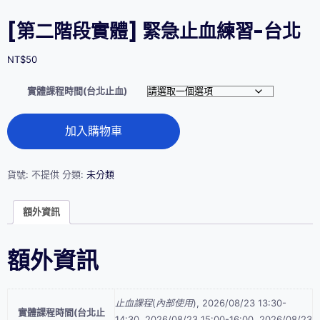
[第二階段實體] 緊急止血練習-台北
NT$
50
實體課程時間(台北止血)
[第
加入購物車
二
階
段
實
貨號:
不提供
分類:
未分類
體]
緊
額外資訊
急
止
血
額外資訊
練
習-
台
北
止血課程(內部使用), 2026/08/23 13:30-
數
實體課程時間(台北止
14:30, 2026/08/23 15:00-16:00, 2026/08/23